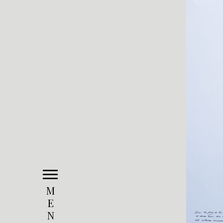
M
E
N